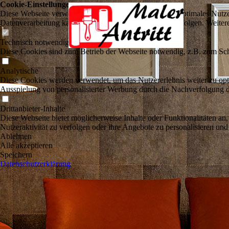
Cookie-Einstellungen
Diese Webseite verwendet Cookies, um Besuchern ein optimales Nutzerer
Datenverarbeitung kann dann auch in einem Drittland erfolgen. Weiter
Technisch notwendige
Diese Cookies sind zum Betrieb der Webseite notwendig, z.B. zum Sch
Analytische
Diese Cookies werden verwendet, um das Nutzererlebnis weiter zu optim
Ausspielung von personalisierter Werbung durch die Nachverfolgung de
Drittanbieter-Inhalte
Diese Webseite bietet möglicherweise Inhalte oder Funktionalitäten an,
Nutzeraktivität zu verfolgen oder ihre Angebote zu personalisieren und
Ablehnen
Alle akzeptieren
Speichern
Datenschutzerklärung