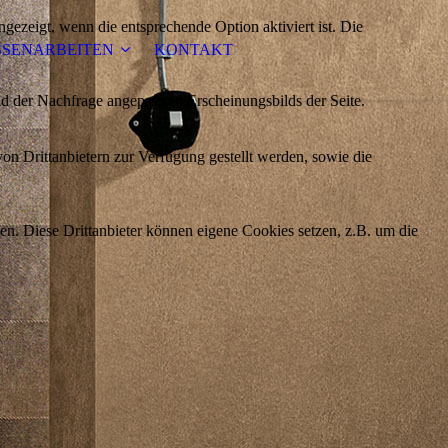
ezeigt, wenn die entsprechende Option aktiviert ist. Die
SEN­ARBEITEN
KONTAKT
d der Nachfrage angepassten Erscheinungsbilds der Seite.
on Drittanbietern zur Verfügung gestellt werden, sowie die
den. Diese Drittanbieter können eigene Cookies setzen, z.B. um die