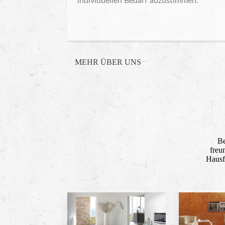
individuellen Bedarf abzustimmen.
MEHR ÜBER UNS
Be
freu
Hausf